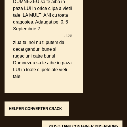
DUMNEZEU sa te aiba in
paza LUI in orice clipa a vietii
tale. LA MULTI ANI cu toata
dragostea. Adaugat pe. 0. 6
Septembrie 2.
Problemen Met
Wifi Verbinding Samsung
. De
ziua ta, noi nu ti putem da
decat ganduri bune si
rugaciuni catre bunul
Dumnezeu sa te aibe in paza
LUI in toate clipele ale vieti
tale.
Post navigation
HELPER CONVERTER CRACK
20 ISO TANK CONTAINER DIMENSIONS