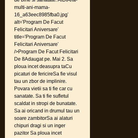
multi-ani-mama-
16_a63eec8985fba0.jpg'
alt='Program De Facut
Felicitari Aniversare'
title='Program De Facut
Felicitari Aniversare'
/>Program De Facut Felicitari
De 8Adaugat pe. Mai 2. Sa
ploua incet deasupra taCu
picaturi de fericireSa fie visul
tau un zbor de implinire.
Povara vietii sa ti fie car cu
sanatate. Sa ti fie sufletul
scaldat in stropi de bunatate.
Sa ai oricand in drumul tau un
soare zambitorSa ai alaturi
chipuri dragi si un inger
pazitor Sa ploua incet