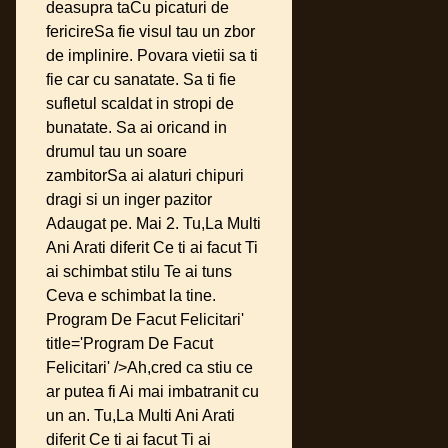
deasupra taCu picaturi de
fericireSa fie visul tau un zbor
de implinire. Povara vietii sa ti
fie car cu sanatate. Sa ti fie
sufletul scaldat in stropi de
bunatate. Sa ai oricand in
drumul tau un soare
zambitorSa ai alaturi chipuri
dragi si un inger pazitor
Adaugat pe. Mai 2. Tu,La Multi
Ani Arati diferit Ce ti ai facut Ti
ai schimbat stilu Te ai tuns
Ceva e schimbat la tine.
Program De Facut Felicitari'
title='Program De Facut
Felicitari' />Ah,cred ca stiu ce
ar putea fi Ai mai imbatranit cu
un an. Tu,La Multi Ani Arati
diferit Ce ti ai facut Ti ai