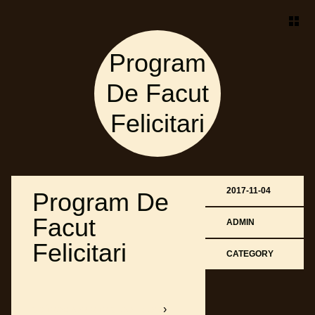
Program
De Facut
Felicitari
2017-11-04
Program De
Facut
ADMIN
Felicitari
CATEGORY
softboxbob.bitballoon.com
›
▀