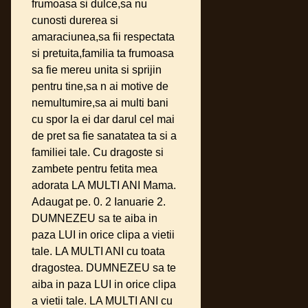
frumoasa si dulce,sa nu
cunosti durerea si
amaraciunea,sa fii respectata
si pretuita,familia ta frumoasa
sa fie mereu unita si sprijin
pentru tine,sa n ai motive de
nemultumire,sa ai multi bani
cu spor la ei dar darul cel mai
de pret sa fie sanatatea ta si a
familiei tale. Cu dragoste si
zambete pentru fetita mea
adorata LA MULTI ANI Mama.
Adaugat pe. 0. 2 Ianuarie 2.
DUMNEZEU sa te aiba in
paza LUI in orice clipa a vietii
tale. LA MULTI ANI cu toata
dragostea. DUMNEZEU sa te
aiba in paza LUI in orice clipa
a vietii tale. LA MULTI ANI cu