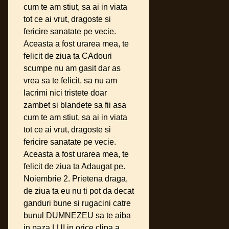
cum te am stiut, sa ai in viata
tot ce ai vrut, dragoste si
fericire sanatate pe vecie.
Aceasta a fost urarea mea, te
felicit de ziua ta CAdouri
scumpe nu am gasit dar as
vrea sa te felicit, sa nu am
lacrimi nici tristete doar
zambet si blandete sa fii asa
cum te am stiut, sa ai in viata
tot ce ai vrut, dragoste si
fericire sanatate pe vecie.
Aceasta a fost urarea mea, te
felicit de ziua ta Adaugat pe.
Noiembrie 2. Prietena draga,
de ziua ta eu nu ti pot da decat
ganduri bune si rugacini catre
bunul DUMNEZEU sa te aiba
in paza LUI in orice clipa a