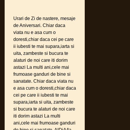
▀ ▀ Program De Facut
Felicitari ▀ ▀ ▀
Urari de Zi de nastere, mesaje
de Aniversari. Chiar daca
viata nu e asa cum o
doresti,chiar daca cei pe care
ii iubesti te mai supara,iarta si
uita, zambeste si bucura te
alaturi de noi care iti dorim
astazi La multi ani,cele mai
frumoase ganduri de bine si
sanatate. Chiar daca viata nu
e asa cum o doresti,chiar daca
cei pe care ii iubesti te mai
supara,iarta si uita, zambeste
si bucura te alaturi de noi care
iti dorim astazi La multi
ani,cele mai frumoase ganduri
de bine si sanatate. AlDiA/la-