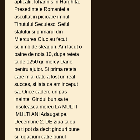
aplicatii. Iohannis in Harghita.
Presedintele Romaniei a
ascultat in picioare imnul
Tinutului Secuiesc. Seful
statului si primarul din
Miercurea Ciuc au facut
schimb de steaguri. Am facut o
paine de nota 10, dupa reteta
ta de 1250 gr, mercy Dane
pentru ajutor. Si prima reteta
care miai dato a fost un real
succes, si iata ca am inceput
sa. Orice cadere un pas
inainte. Gindul bun sa te
insoteasca mereu LA MULTI
,MULTI ANI Adaugat pe.
Decembrie 2. DE ziua ta eu
nu ti pot da decit ginduri bune
si rugaciuni catre bunul